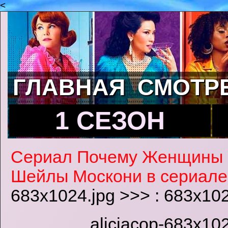
<
ГЛАВНАЯ
СМОТР
1 СЕЗОН
Сериал Почему Женщины
Шейлы Москони в сериале
683x1024.jpg >>> : 683x10
aliciacop-683x102