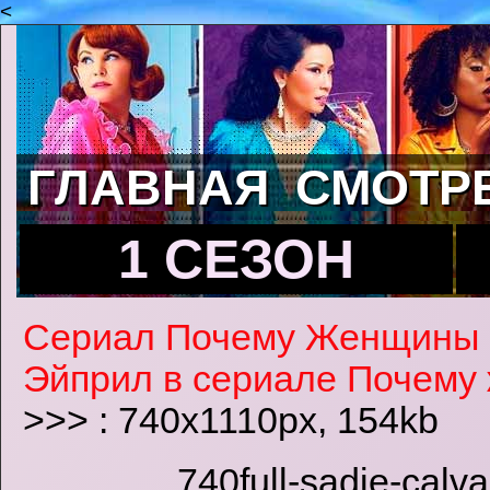
<
ГЛАВНАЯ
СМОТР
1 СЕЗОН
Сериал Почему Женщины
Эйприл в сериале Почему
>>> : 740x1110px, 154kb
740full-sadie-calva